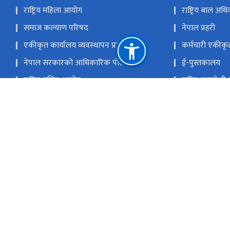
राष्ट्रिय महिला आयोग
राष्ट्रिय बाल अ
समाज कल्याण परिषद
नेपाल प्रहरी
एकीकृत कार्यालय व्यवस्थापन प्रणाली
कर्मचारी एकीकृ
नेपाल सरकारको आधिकारिक पोर्टल
ई-पुस्तकालय
राष्ट्रिय दलित आयोग
राष्ट्रिय समावेश
आदिवासी जनजाति आयोग
मधेशी आयोग
थारू आयोग
मुस्लिम आयोग
आदिवासी जनजाति उत्थान राष्ट्रिय प्रतिष्ठान
राष्ट्रिय प्राकृत
सिंहदरबार, काठमाडौँ
info@mowcgss.gov.np, minister@mo