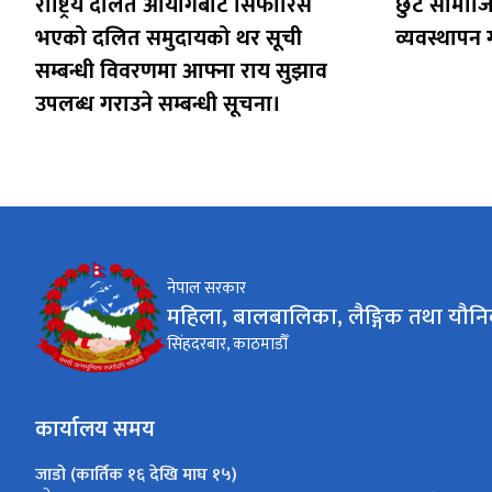
राष्ट्रिय दलित आयोगबाट सिफारिस
छुट सामाजिक
भएको दलित समुदायको थर सूची
व्यवस्थापन ग
सम्बन्धी विवरणमा आफ्ना राय सुझाव
उपलब्ध गराउने सम्बन्धी सूचना।
नेपाल सरकार
महिला, बालबालिका, लैङ्गिक तथा यौनि
सिंहदरबार, काठमाडौँ
कार्यालय समय
जाडो (कार्तिक १६ देखि माघ १५)