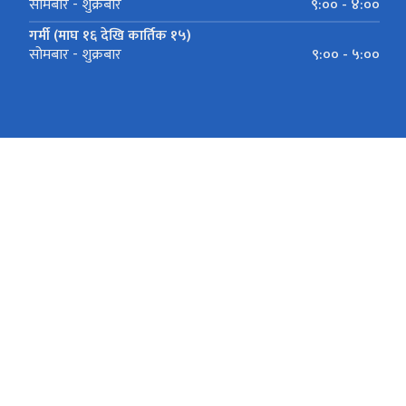
९:०० - ४:००
सोमबार - शुक्रबार
गर्मी (माघ १६ देखि कार्तिक १५)
९:०० - ५:००
सोमबार - शुक्रबार