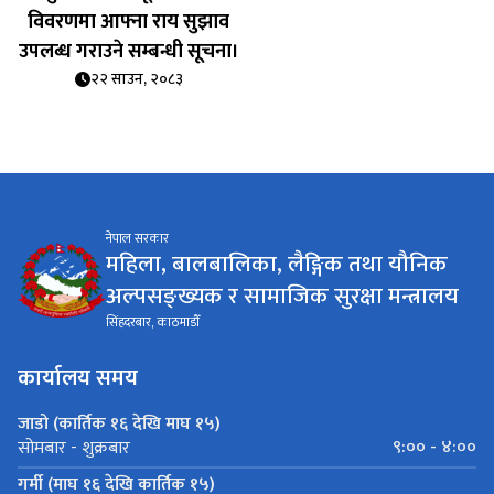
विवरणमा आफ्ना राय सुझाव
उपलब्ध गराउने सम्बन्धी सूचना।
२२ साउन, २०८३
नेपाल सरकार
महिला, बालबालिका, लैङ्गिक तथा यौनिक
अल्पसङ्ख्यक र सामाजिक सुरक्षा मन्त्रालय
सिंहदरबार, काठमाडौँ
कार्यालय समय
जाडो (कार्तिक १६ देखि माघ १५)
९:०० - ४:००
सोमबार - शुक्रबार
गर्मी (माघ १६ देखि कार्तिक १५)