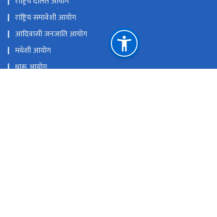
राष्ट्रिय समावेशी आयोग
आदिवासी जनजाति आयोग
मधेशी आयोग
थारू आयोग
मुस्लिम आयोग
आदिवासी जनजाति उत्थान राष्ट्रिय प्रतिष्ठान
राष्ट्रिय प्राकृतिक स्रोत तथा वित्त आयोग
सिंहदरबार, काठमाडौँ
info@mowcgss.gov.np, minister@mowcgss.gov.np
०१-४२०००८२, ०१-४२००६००
टोल फ्री नं.
4200082