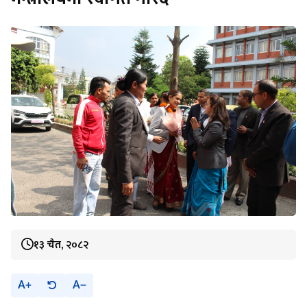
१३ चैत, २०८२
A
A