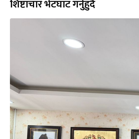
शिष्टाचार भेटघाट गर्नुहुदै