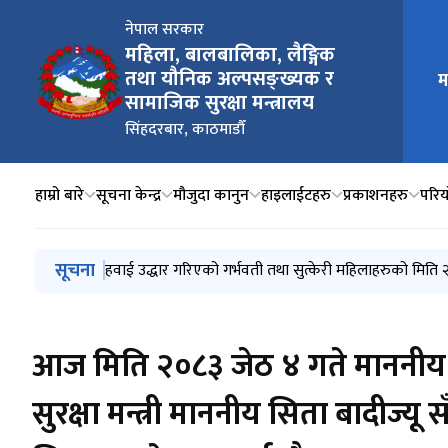
नेपाल सरकार
महिला, बालबालिका, लैङ्गिक
मुख्य न
तथा यौनिक अल्पसङ्ख्यक र
म
सामाजिक सुरक्षा मन्त्रालय
सिंहदरबार, काठमाडौँ
हाम्रो बारे
सूचना केन्द्र
मौजुदा कानुन
हाइलाईटहरु
प्रकाशनहरु
परिय
मुख्य नेभिगेसनमा जानुहोस्
सूचना
महिला, बालबालिका, लैङ्गिक तथा यौनिक अल्पसङ्ख्यक र सामा
हवाई उद्धार गरिएको गर्भवती तथा सुत्केरी महिलाहरुको मित
सामाजिक सुरक्षा भत्ता प्राप्त गर्न योग्य लाभग्राहीको सूचीक
तथ्यांकमा ज्येष्ठ नागरिक, २०८३
तथ्यांकमा बालबालिका, २०८३
आज मिति २०८३ जेठ ४ गते माननीय
सुरक्षा मन्त्री माननीय सिता बादीज्यू