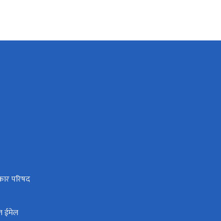
धिकार परिषद
त ईमेल