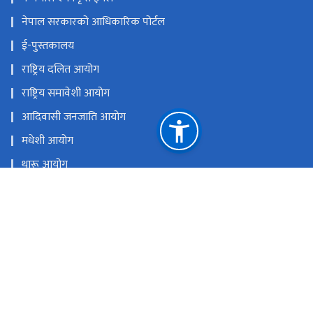
नेपाल सरकारको आधिकारिक पोर्टल
ई-पुस्तकालय
राष्ट्रिय दलित आयोग
राष्ट्रिय समावेशी आयोग
आदिवासी जनजाति आयोग
मधेशी आयोग
थारू आयोग
मुस्लिम आयोग
आदिवासी जनजाति उत्थान राष्ट्रिय प्रतिष्ठान
राष्ट्रिय प्राकृतिक स्रोत तथा वित्त आयोग
सिंहदरबार, काठमाडौँ
info@mowcgss.gov.np, minister@mowcgss.gov.np