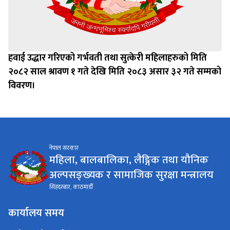
हवाई उद्धार गरिएको गर्भवती तथा सुत्केरी महिलाहरुको मिति
२०८२ साल श्रावण १ गते देखि मिति २०८३ असार ३२ गते सम्मको
विवरण।
नेपाल सरकार
महिला, बालबालिका, लैङ्गिक तथा यौनिक
अल्पसङ्ख्यक र सामाजिक सुरक्षा मन्त्रालय
सिंहदरबार, काठमाडौँ
कार्यालय समय