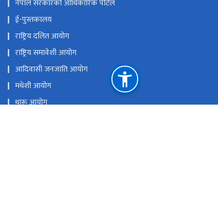
नेपाल सरकारको आधिकारिक पोर्टल
ई-पुस्तकालय
राष्ट्रिय दलित आयोग
राष्ट्रिय समावेशी आयोग
आदिवासी जनजाति आयोग
मधेशी आयोग
थारू आयोग
मुस्लिम आयोग
आदिवासी जनजाति उत्थान राष्ट्रिय प्रतिष्ठान
राष्ट्रिय प्राकृतिक स्रोत तथा वित्त आयोग
सिंहदरबार, काठमाडौँ
info@mowcgss.gov.np, minister@mowcgss.gov.np
०१-४२०००८२, ०१-४२००६००
टोल फ्री नं.
4200082