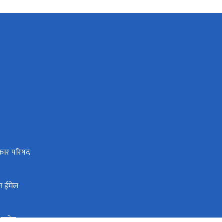
धिकार परिषद
त ईमेल
ी आयोग